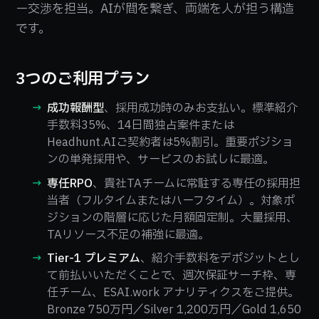
ー交渉を担当。AIが間を繋ぎ、両端を人が担う構造
です。
3つのご利用プラン
成功報酬型
、採用成功時のみお支払い。標準紹介
手数料35%、14日間独占案件または
Headhunt.AIご契約者は5%割引。重要ポジショ
ンの単発採用や、サービスのお試しに最適。
専任RPO
、貴社TAチームに常駐する専任の採用担
当者（フルタイムまたはハーフタイム）。対象ポ
ジションの階層に応じた月額固定制。大量採用、
TAリソース不足の補強に最適。
Tier-1 プレミアム
、紹介手数料をデポジットとし
て前払いいただくことで、週次保証サーチ枠、専
任チーム、ESAI.work アナリティクスをご提供。
Bronze 750万円／Silver 1,200万円／Gold 1,650