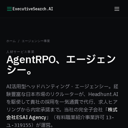
ExecutiveSearch.AI
ホーム
/
エージェンシー事業
人材サービス事業
AgentRPO、エージェン
シー。
AI活用型ヘッドハンティング・エージェンシー。経
験豊富な日本市場のリクルーターが、Headhunt.AI
を駆使して貴社の採用を一気通貫で代行、求人ヒア
リングから内定承諾まで。当社の完全子会社「
株式
会社ESAI Agency
」（有料職業紹介事業許可
13-
）が運営。
ユ-319155