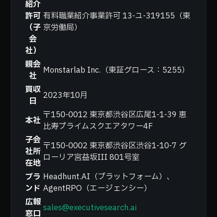
紹介
許可
有料職業紹介事業許可 13-ユ-319155（東
（子
京労働局）
会
社）
親会
Monstarlab Inc.（東証グロース：5255）
社
買収
2023年10月
日
〒150-0012 東京都渋谷区広尾1-1-39 恵
本社
比寿プライムスクエアタワー4F
子会
〒150-0002 東京都渋谷区渋谷1-10-7 グ
社所
ローリア宮益坂III 801号室
在地
ブラ
Headhunt.AI（プラットフォーム）、
ンド
AgentRPO（エージェンシー）
広報
sales@executivesearch.ai
窓口