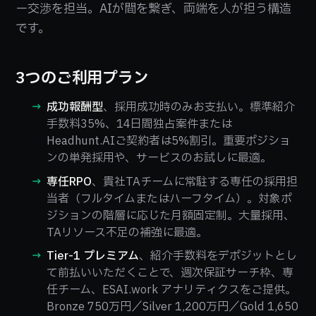
ー交渉を担当。AIが間を繋ぎ、両端を人が担う構造
です。
3つのご利用プラン
成功報酬型
、採用成功時のみお支払い。標準紹介
手数料35%、14日間独占案件または
Headhunt.AIご契約者は5%割引。重要ポジショ
ンの単発採用や、サービスのお試しに最適。
専任RPO
、貴社TAチームに常駐する専任の採用担
当者（フルタイムまたはハーフタイム）。対象ポ
ジションの階層に応じた月額固定制。大量採用、
TAリソース不足の補強に最適。
Tier-1 プレミアム
、紹介手数料をデポジットとし
て前払いいただくことで、週次保証サーチ枠、専
任チーム、ESAI.work アナリティクスをご提供。
Bronze 750万円／Silver 1,200万円／Gold 1,650