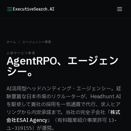
ExecutiveSearch.AI
ホーム
/
エージェンシー事業
人材サービス事業
AgentRPO、エージェン
シー。
AI活用型ヘッドハンティング・エージェンシー。経
験豊富な日本市場のリクルーターが、Headhunt.AI
を駆使して貴社の採用を一気通貫で代行、求人ヒア
リングから内定承諾まで。当社の完全子会社「
株式
会社ESAI Agency
」（有料職業紹介事業許可
13-
）が運営。
ユ-319155